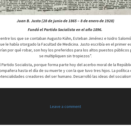
Juan B. Justo (28 de junio de 1865 – 8 de enero de 1928)
Fundó el Partido Socialista en el año 1896.
entre los que se contaban Augusto Kühn, Esteban Jiménez e Isidro Salomó, el
le había otorgado la Facultad de Medicina. Justo escribía en el primer edito
rían por qué robar, son hoy los preferidos para los altos puestos públicos p
se multipliquen sin tropiezos”.
del Partido Socialista, porque forma parte hoy del acerbo moral de la Repúb
ompañera hasta el día de su muerte y con la que tuvo tres hijos. La política
potencialidades creadores del ser humano. Desarrolló las ideas del sociali
Leave a comment