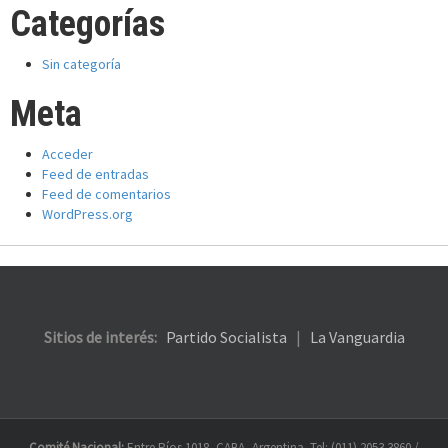
Categorías
Sin categoría
Meta
Acceder
Feed de entradas
Feed de comentarios
WordPress.org
Sitios de interés:
Partido Socialista
|
La Vanguardia
Comité Nacional:
Entre Ríos 1018, CABA, Argentina. Tel: (011) 2053 3860 /