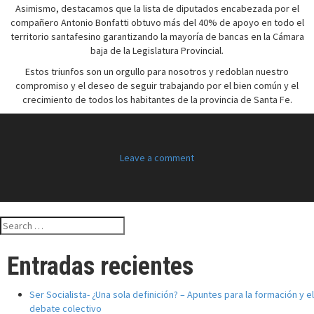
Asimismo, destacamos que la lista de diputados encabezada por el
compañero Antonio Bonfatti obtuvo más del 40% de apoyo en todo el
territorio santafesino garantizando la mayoría de bancas en la Cámara
baja de la Legislatura Provincial.
Estos triunfos son un orgullo para nosotros y redoblan nuestro
compromiso y el deseo de seguir trabajando por el bien común y el
crecimiento de todos los habitantes de la provincia de Santa Fe.
Leave a comment
Search
for:
Entradas recientes
Ser Socialista- ¿Una sola definición? – Apuntes para la formación y el
debate colectivo