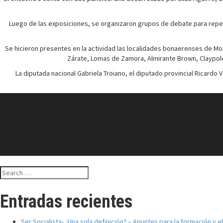
Luego de las exposiciones, se organizaron grupos de debate para repensa
Se hicieron presentes en la actividad las localidades bonaerenses de More
Zárate, Lomas de Zamora, Almirante Brown, Claypole,
La diputada nacional Gabriela Troiano, el diputado provincial Ricardo V
Search
for:
Entradas recientes
Ser Socialista- ¿Una sola definición? – Apuntes para la formación y 