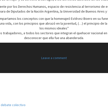
nte por los Derechos Humanos, espacio de resistencia al terrorismo de es
ara de Diputados de la Nación Argentina, la Universidad de Buenos Aires y la
mpartamos los conceptos con que la homenajeó Estévez Boero en su funer
a vida, con los principios que abrazó en la juventud, (…) el principio de la 
los mismos ideales”
, a los trabajadores, a todos los sectores que integran el quehacer naciona
desconocer que ella fue una abanderada.
Leave a comment
el debate colectivo