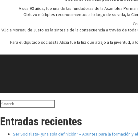
A sus 90 años, fue una de las fundadoras de la Asamblea Permane
Obtuvo múltiples reconocimientos a lo largo de su vida, la Cám
Co
“Alicia Moreau de Justo es la síntesis de la consecuencia a través de toda un
Para el diputado socialista Alicia fue la luz que atrajo a la juventud
Search
for:
Entradas recientes
Ser Socialista- ¿Una sola definición? – Apuntes para la formación y 