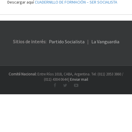
Descargar aquí
CUADERNILLO DE FORMACIÓN – SER SOCIALISTA
Sitios de interés:
Partido Socialista
|
La Vanguardia
Comité Nacional:
Entre Ríos 1018, CABA, Argentina. Tel: (011) 2053 3860 /
(011) 4304 0644 |
Enviar mail