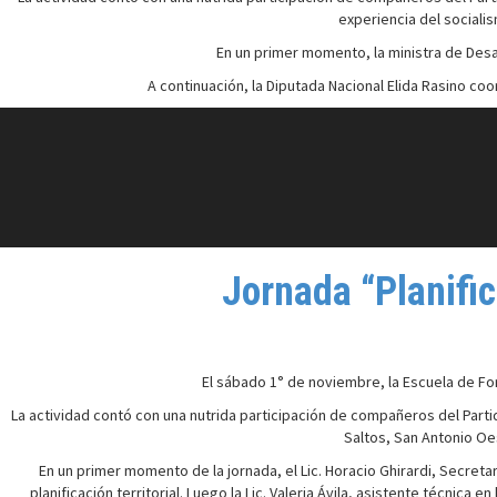
experiencia del sociali
En un primer momento, la ministra de Desar
A continuación, la Diputada Nacional Elida Rasino co
Jornada “Planific
El sábado 1° de noviembre, la Escuela de For
La actividad contó con una nutrida participación de compañeros del Parti
Saltos, San Antonio Oes
En un primer momento de la jornada, el Lic. Horacio Ghirardi, Secret
planificación territorial. Luego la Lic. Valeria Ávila, asistente técnica 