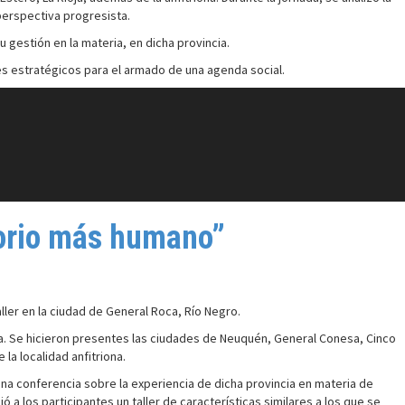
perspectiva progresista.
 gestión en la materia, en dicha provincia.
jes estratégicos para el armado de una agenda social.
itorio más humano”
ller en la ciudad de General Roca, Río Negro.
sta. Se hicieron presentes las ciudades de Neuquén, General Conesa, Cinco
la localidad anfitriona.
una conferencia sobre la experiencia de dicha provincia en materia de
ció a los participantes un taller de características similares a los que se