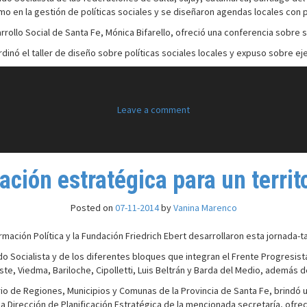
smo en la gestión de políticas sociales y se diseñaron agendas locales con 
rollo Social de Santa Fe, Mónica Bifarello, ofreció una conferencia sobre su
ordinó el taller de diseño sobre políticas sociales locales y expuso sobre e
Leave a comment
ación estratégica para un terr
Posted on
07-11-2014
by
Vanina Marenco
mación Política y la Fundación Friedrich Ebert desarrollaron esta jornada-ta
do Socialista y de los diferentes bloques que integran el Frente Progresi
te, Viedma, Bariloche, Cipolletti, Luis Beltrán y Barda del Medio, además de 
ario de Regiones, Municipios y Comunas de la Provincia de Santa Fe, brindó 
en la Dirección de Planificación Estratégica de la mencionada secretaría, ofre