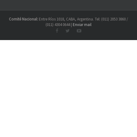
Comité Nacional:
Entre Ríos 1018, CABA, Argentina. Tel: (011) 2053 3860 /
(011) 4304 0644 |
Enviar mail