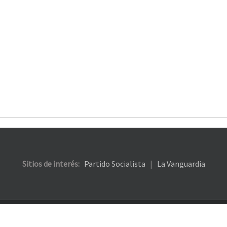
Sitios de interés:
Partido Socialista
|
La Vanguardia
53 3860 / (011) 4304 0644 |
Enviar mail