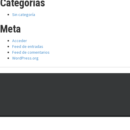
Categorías
Sin categoría
Meta
Acceder
Feed de entradas
Feed de comentarios
WordPress.org
Comité Nacional:
Entre Ríos 1018, CABA, Argentina. Tel: (011) 20