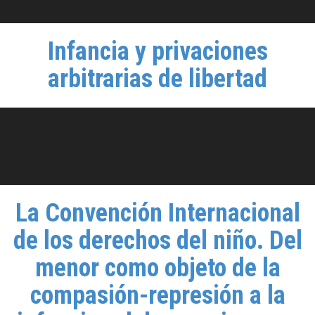
Infancia y privaciones
arbitrarias de libertad
La Convención Internacional
de los derechos del niño. Del
menor como objeto de la
compasión-represión a la