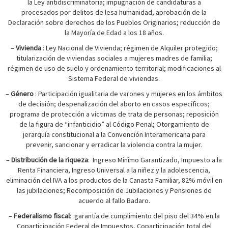
la Ley antidiscriminatoria; impugnación de candidaturas a
procesados por delitos de lesa humanidad, aprobación de la
Declaración sobre derechos de los Pueblos Originarios; reducción de
la Mayoría de Edad a los 18 años.
–
Vivienda
: Ley Nacional de Vivienda; régimen de Alquiler protegido;
titularización de viviendas sociales a mujeres madres de familia;
régimen de uso de suelo y ordenamiento territorial; modificaciones al
Sistema Federal de viviendas.
–
Género
: Participación igualitaria de varones y mujeres en los ámbitos
de decisión; despenalización del aborto en casos específicos;
programa de protección a víctimas de trata de personas; reposición
de la figura de “infanticidio” al Código Penal; Otorgamiento de
jerarquía constitucional a la Convención Interamericana para
prevenir, sancionar y erradicar la violencia contra la mujer.
–
Distribución de la riqueza
:
Ingreso Mínimo Garantizado, Impuesto a la
Renta Financiera, Ingreso Universal a la niñez y la adolescencia,
eliminación del IVA a los productos de la Canasta Familiar, 82% móvil en
las jubilaciones; Recomposición de Jubilaciones y Pensiones de
acuerdo al fallo Badaro.
–
Federalismo fiscal
:
garantía de cumplimiento del piso del 34% en la
Coparticipación Federal de Impuestos, Coparticipación total del