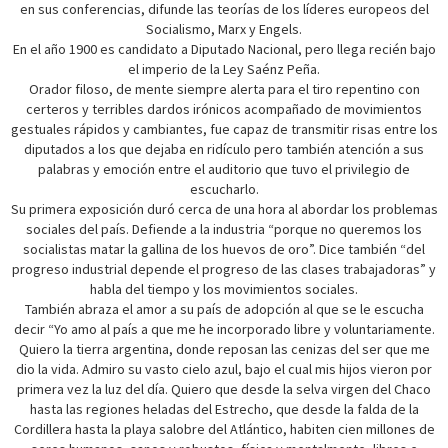
en sus conferencias, difunde las teorías de los líderes europeos del
Socialismo, Marx y Engels.
En el año 1900 es candidato a Diputado Nacional, pero llega recién bajo
el imperio de la Ley Saénz Peña.
Orador filoso, de mente siempre alerta para el tiro repentino con
certeros y terribles dardos irónicos acompañado de movimientos
gestuales rápidos y cambiantes, fue capaz de transmitir risas entre los
diputados a los que dejaba en ridículo pero también atención a sus
palabras y emoción entre el auditorio que tuvo el privilegio de
escucharlo.
Su primera exposición duró cerca de una hora al abordar los problemas
sociales del país. Defiende a la industria “porque no queremos los
socialistas matar la gallina de los huevos de oro”. Dice también “del
progreso industrial depende el progreso de las clases trabajadoras” y
habla del tiempo y los movimientos sociales.
También abraza el amor a su país de adopción al que se le escucha
decir “Yo amo al país a que me he incorporado libre y voluntariamente.
Quiero la tierra argentina, donde reposan las cenizas del ser que me
dio la vida. Admiro su vasto cielo azul, bajo el cual mis hijos vieron por
primera vez la luz del día. Quiero que desde la selva virgen del Chaco
hasta las regiones heladas del Estrecho, que desde la falda de la
Cordillera hasta la playa salobre del Atlántico, habiten cien millones de