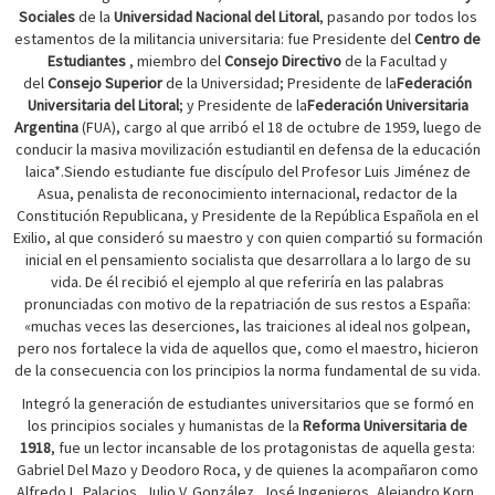
Sociales
de la
Universidad Nacional del Litoral
, pasando por todos los
estamentos de la militancia universitaria: fue Presidente del
Centro de
Estudiantes
, miembro del
Consejo Directivo
de la Facultad y
del
Consejo Superior
de la Universidad; Presidente de la
Federación
Universitaria del Litoral
; y Presidente de la
Federación Universitaria
Argentina
(FUA), cargo al que arribó el 18 de octubre de 1959, luego de
conducir la masiva movilización estudiantil en defensa de la educación
laica*.Siendo estudiante fue discípulo del Profesor Luis Jiménez de
Asua, penalista de reconocimiento internacional, redactor de la
Constitución Republicana, y Presidente de la República Española en el
Exilio, al que consideró su maestro y con quien compartió su formación
inicial en el pensamiento socialista que desarrollara a lo largo de su
vida. De él recibió el ejemplo al que referiría en las palabras
pronunciadas con motivo de la repatriación de sus restos a España:
«muchas veces las deserciones, las traiciones al ideal nos golpean,
pero nos fortalece la vida de aquellos que, como el maestro, hicieron
de la consecuencia con los principios la norma fundamental de su vida.
Integró la generación de estudiantes universitarios que se formó en
los principios sociales y humanistas de la
Reforma Universitaria de
1918
, fue un lector incansable de los protagonistas de aquella gesta:
Gabriel Del Mazo y Deodoro Roca, y de quienes la acompañaron como
Alfredo L. Palacios, Julio V. González, José Ingenieros, Alejandro Korn,