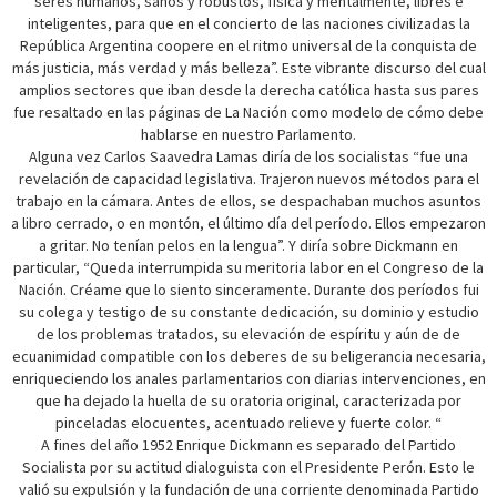
seres humanos, sanos y robustos, física y mentalmente, libres e
inteligentes, para que en el concierto de las naciones civilizadas la
República Argentina coopere en el ritmo universal de la conquista de
más justicia, más verdad y más belleza”. Este vibrante discurso del cual
amplios sectores que iban desde la derecha católica hasta sus pares
fue resaltado en las páginas de La Nación como modelo de cómo debe
hablarse en nuestro Parlamento.
Alguna vez Carlos Saavedra Lamas diría de los socialistas “fue una
revelación de capacidad legislativa. Trajeron nuevos métodos para el
trabajo en la cámara. Antes de ellos, se despachaban muchos asuntos
a libro cerrado, o en montón, el último día del período. Ellos empezaron
a gritar. No tenían pelos en la lengua”. Y diría sobre Dickmann en
particular, “Queda interrumpida su meritoria labor en el Congreso de la
Nación. Créame que lo siento sinceramente. Durante dos períodos fui
su colega y testigo de su constante dedicación, su dominio y estudio
de los problemas tratados, su elevación de espíritu y aún de de
ecuanimidad compatible con los deberes de su beligerancia necesaria,
enriqueciendo los anales parlamentarios con diarias intervenciones, en
que ha dejado la huella de su oratoria original, caracterizada por
pinceladas elocuentes, acentuado relieve y fuerte color. “
A fines del año 1952 Enrique Dickmann es separado del Partido
Socialista por su actitud dialoguista con el Presidente Perón. Esto le
valió su expulsión y la fundación de una corriente denominada Partido