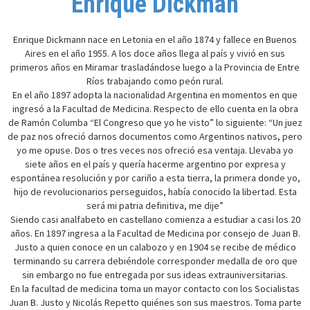
Enrique Dickman
Enrique Dickmann nace en Letonia en el año 1874 y fallece en Buenos
Aires en el año 1955. A los doce años llega al país y vivió en sus
primeros años en Miramar trasladándose luego a la Provincia de Entre
Ríos trabajando como peón rural.
En el año 1897 adopta la nacionalidad Argentina en momentos en que
ingresó a la Facultad de Medicina. Respecto de ello cuenta en la obra
de Ramón Columba “El Congreso que yo he visto” lo siguiente: “Un juez
de paz nos ofreció darnos documentos como Argentinos nativos, pero
yo me opuse. Dos o tres veces nos ofreció esa ventaja. Llevaba yo
siete años en el país y quería hacerme argentino por expresa y
espontánea resolución y por cariño a esta tierra, la primera donde yo,
hijo de revolucionarios perseguidos, había conocido la libertad. Esta
será mi patria definitiva, me dije”
Siendo casi analfabeto en castellano comienza a estudiar a casi los 20
años. En 1897 ingresa a la Facultad de Medicina por consejo de Juan B.
Justo a quien conoce en un calabozo y en 1904 se recibe de médico
terminando su carrera debiéndole corresponder medalla de oro que
sin embargo no fue entregada por sus ideas extrauniversitarias.
En la facultad de medicina toma un mayor contacto con los Socialistas
Juan B. Justo y Nicolás Repetto quiénes son sus maestros. Toma parte