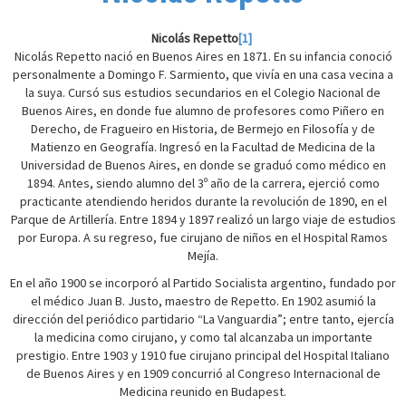
Nicolás Repetto
[1]
Nicolás Repetto nació en Buenos Aires en 1871. En su infancia conoció
personalmente a Domingo F. Sarmiento, que vivía en una casa vecina a
la suya. Cursó sus estudios secundarios en el Colegio Nacional de
Buenos Aires, en donde fue alumno de profesores como Piñero en
Derecho, de Fragueiro en Historia, de Bermejo en Filosofía y de
Matienzo en Geografía. Ingresó en la Facultad de Medicina de la
Universidad de Buenos Aires, en donde se graduó como médico en
1894. Antes, siendo alumno del 3º año de la carrera, ejerció como
practicante atendiendo heridos durante la revolución de 1890, en el
Parque de Artillería. Entre 1894 y 1897 realizó un largo viaje de estudios
por Europa. A su regreso, fue cirujano de niños en el Hospital Ramos
Mejía.
En el año 1900 se incorporó al Partido Socialista argentino, fundado por
el médico Juan B. Justo, maestro de Repetto. En 1902 asumió la
dirección del periódico partidario “La Vanguardia”; entre tanto, ejercía
la medicina como cirujano, y como tal alcanzaba un importante
prestigio. Entre 1903 y 1910 fue cirujano principal del Hospital Italiano
de Buenos Aires y en 1909 concurrió al Congreso Internacional de
Medicina reunido en Budapest.