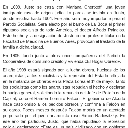
En 1899, Justo se casa con Mariana Chertkoff, una joven
inmigrante rusa de origen judío. La pareja se instala en Junín,
donde residirá hasta 1904. Ese año será muy importante para el
Partido Socialista. Será electo por el barrio de La Boca el primer
diputado socialista de toda América, el doctor Alfredo Palacios.
Este hecho y la designación de Justo como profesor titular en la
Facultad de Medicina de Buenos Aires, provocan el traslado de la
familia a dicha ciudad.
En 1905, funda junto a otros once compañeros del Partido la
Cooperativa de consumo crédito y vivienda «El Hogar Obrero».
El año 1909 estará signado por la lucha obrera, huelgas de los
anarquistas, actos socialistas y la represión del Estado reflejada
en la matanza de obreros en la Plaza Lorea el 1º de mayo. Tanto
los socialistas como los anarquistas repudian el hecho y declaran
la huelga general, solicitando la renuncia del Jefe de Policía de la
Capital, coronel Ramón Lorenzo Falcón. El gobierno de Alcorta
hace caso omiso a los pedidos obreros y confirma a Falcón en
su cargo. Pocos meses después Falcón morirá en un atentado
perpetrado por el joven anarquista ruso Simón Radowitzky. En
ese año tan particular, Justo, que había repudiado la represión
policial declarando: «Este es un país civilizado con un gobierno