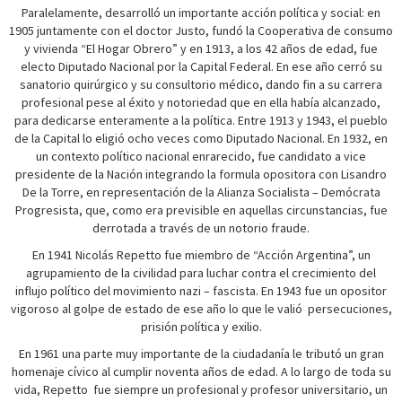
Paralelamente, desarrolló un importante acción política y social: en
1905 juntamente con el doctor Justo, fundó la Cooperativa de consumo
y vivienda “El Hogar Obrero” y en 1913, a los 42 años de edad, fue
electo Diputado Nacional por la Capital Federal. En ese año cerró su
sanatorio quirúrgico y su consultorio médico, dando fin a su carrera
profesional pese al éxito y notoriedad que en ella había alcanzado,
para dedicarse enteramente a la política. Entre 1913 y 1943, el pueblo
de la Capital lo eligió ocho veces como Diputado Nacional. En 1932, en
un contexto político nacional enrarecido, fue candidato a vice
presidente de la Nación integrando la formula opositora con Lisandro
De la Torre, en representación de la Alianza Socialista – Demócrata
Progresista, que, como era previsible en aquellas circunstancias, fue
derrotada a través de un notorio fraude.
En 1941 Nicolás Repetto fue miembro de “Acción Argentina”, un
agrupamiento de la civilidad para luchar contra el crecimiento del
influjo político del movimiento nazi – fascista. En 1943 fue un opositor
vigoroso al golpe de estado de ese año lo que le valió persecuciones,
prisión política y exilio.
En 1961 una parte muy importante de la ciudadanía le tributó un gran
homenaje cívico al cumplir noventa años de edad. A lo largo de toda su
vida, Repetto fue siempre un profesional y profesor universitario, un