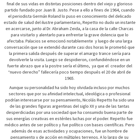
final de sus vidas en distintas posiciones dentro del viejo y glorioso
partido fundado por Juan B. Justo. Pese a ello a fines de 1964, cuando
el periodista Germán Roland lo puso en conocimiento del delicado
estado de salud del ilustre parlamentario, Repetto no dudo un instante
en acercarse, junto al Dr. Abraham Zeida, a la casa de la calle Charcas
para visitarlo y alentarlo para enfrentar la grave dolencia que lo
afectaba. Palacios se emocionó notablemente y luego de una larga
conversación que se extendió durante casi dos horas le prometió que
la primera salida después de superar el amargo trance sería para
devolverle la visita. Luego se despidieron, confundiéndose en un
fuerte abrazo que a la postre sería el último, ya que el creador del
“nuevo derecho” fallecería poco tiempo después el 20 de abril de
1965.
Aunque su personalidad ha sido hoy olvidada incluso por muchos
sectores que por su afinidad intelectual, ideológica o profesional
podrían interesarse por su pensamiento, Nicolás Repetto ha sido una
de las grandes figuras argentinas del siglo XX y una de las tantas
desperdiciadas por una sociedad que ha consumido buena parte de
sus energías creativas en estériles luchas por el poder. Repetto fue
médico antes de ser político y fue político con bases científicas. Pero
además de esas actividades y ocupaciones, fue un hombre de
pensamiento y de acción en múltiples terrenos. A lo largo de su