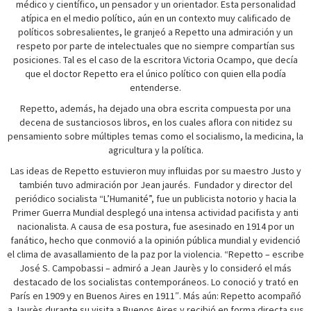
médico y científico, un pensador y un orientador. Esta personalidad
atípica en el medio político, aún en un contexto muy calificado de
políticos sobresalientes, le granjeó a Repetto una admiración y un
respeto por parte de intelectuales que no siempre compartían sus
posiciones. Tal es el caso de la escritora Victoria Ocampo, que decía
que el doctor Repetto era el único político con quien ella podía
entenderse.
Repetto, además, ha dejado una obra escrita compuesta por una
decena de sustanciosos libros, en los cuales aflora con nitidez su
pensamiento sobre múltiples temas como el socialismo, la medicina, la
agricultura y la política.
Las ideas de Repetto estuvieron muy influidas por su maestro Justo y
también tuvo admiración por Jean jaurés. Fundador y director del
periódico socialista “L’Humanité”, fue un publicista notorio y hacia la
Primer Guerra Mundial desplegó una intensa actividad pacifista y anti
nacionalista. A causa de esa postura, fue asesinado en 1914 por un
fanático, hecho que conmovió a la opinión pública mundial y evidenció
el clima de avasallamiento de la paz por la violencia. “Repetto – escribe
José S. Campobassi – admiró a Jean Jaurès y lo consideró el más
destacado de los socialistas contemporáneos. Lo conoció y trató en
París en 1909 y en Buenos Aires en 1911″. Más aún: Repetto acompañó
a Jaurès durante su visita a Buenos Aires y recibió en forma directa sus