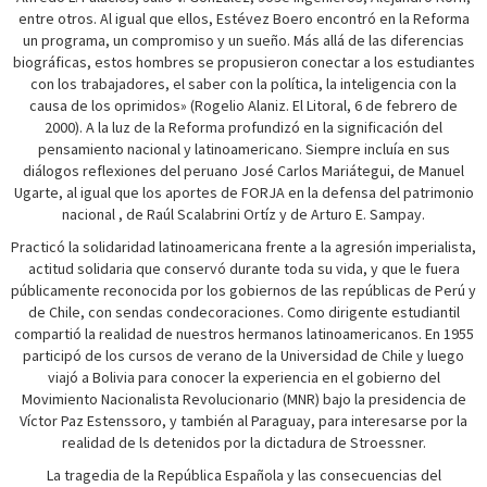
entre otros. Al igual que ellos, Estévez Boero encontró en la Reforma
un programa, un compromiso y un sueño. Más allá de las diferencias
biográficas, estos hombres se propusieron conectar a los estudiantes
con los trabajadores, el saber con la política, la inteligencia con la
causa de los oprimidos» (Rogelio Alaniz. El Litoral, 6 de febrero de
2000). A la luz de la Reforma profundizó en la significación del
pensamiento nacional y latinoamericano. Siempre incluía en sus
diálogos reflexiones del peruano José Carlos Mariátegui, de Manuel
Ugarte, al igual que los aportes de FORJA en la defensa del patrimonio
nacional , de Raúl Scalabrini Ortíz y de Arturo E. Sampay.
Practicó la solidaridad latinoamericana frente a la agresión imperialista,
actitud solidaria que conservó durante toda su vida, y que le fuera
públicamente reconocida por los gobiernos de las repúblicas de Perú y
de Chile, con sendas condecoraciones. Como dirigente estudiantil
compartió la realidad de nuestros hermanos latinoamericanos. En 1955
participó de los cursos de verano de la Universidad de Chile y luego
viajó a Bolivia para conocer la experiencia en el gobierno del
Movimiento Nacionalista Revolucionario (MNR) bajo la presidencia de
Víctor Paz Estenssoro, y también al Paraguay, para interesarse por la
realidad de ls detenidos por la dictadura de Stroessner.
La tragedia de la República Española y las consecuencias del