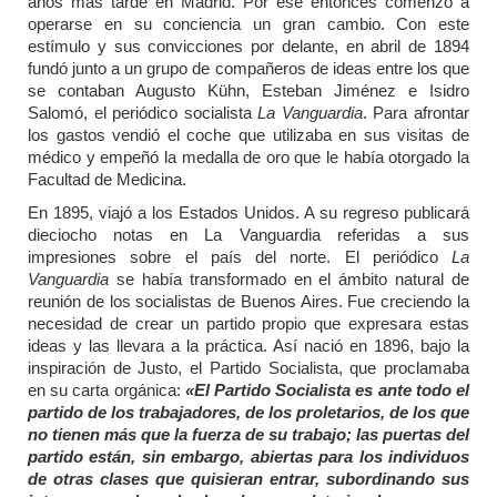
años mas tarde en Madrid. Por ese entonces comenzó a
operarse en su conciencia un gran cambio. Con este
estímulo y sus convicciones por delante, en abril de 1894
fundó junto a un grupo de compañeros de ideas entre los que
se contaban Augusto Kühn, Esteban Jiménez e Isidro
Salomó, el periódico socialista
La Vanguardia
. Para afrontar
los gastos vendió el coche que utilizaba en sus visitas de
médico y empeñó la medalla de oro que le había otorgado la
Facultad de Medicina.
En 1895, viajó a los Estados Unidos. A su regreso publicará
dieciocho notas en La Vanguardia referidas a sus
impresiones sobre el país del norte. El periódico
La
Vanguardia
se había transformado en el ámbito natural de
reunión de los socialistas de Buenos Aires. Fue creciendo la
necesidad de crear un partido propio que expresara estas
ideas y las llevara a la práctica. Así nació en 1896, bajo la
inspiración de Justo, el Partido Socialista, que proclamaba
en su carta orgánica:
«El Partido Socialista es ante todo el
partido de los trabajadores, de los proletarios, de los que
no tienen más que la fuerza de su trabajo; las puertas del
partido están, sin embargo, abiertas para los individuos
de otras clases que quisieran entrar, subordinando sus