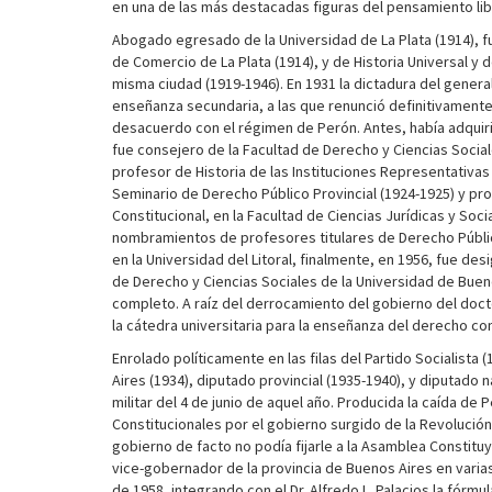
en una de las más destacadas figuras del pensamiento lib
Abogado egresado de la Universidad de La Plata (1914), f
de Comercio de La Plata (1914), y de Historia Universal y d
misma ciudad (1919-1946). En 1931 la dictadura del genera
enseñanza secundaria, a las que renunció definitivamente 
desacuerdo con el régimen de Perón. Antes, había adquirid
fue consejero de la Facultad de Derecho y Ciencias Social
profesor de Historia de las Instituciones Representativas
Seminario de Derecho Público Provincial (1924-1925) y pr
Constitucional, en la Facultad de Ciencias Jurídicas y Soc
nombramientos de profesores titulares de Derecho Públic
en la Universidad del Litoral, finalmente, en 1956, fue des
de Derecho y Ciencias Sociales de la Universidad de Buen
completo. A raíz del derrocamiento del gobierno del docto
la cátedra universitaria para la enseñanza del derecho con
Enrolado políticamente en las filas del Partido Socialista
Aires (1934), diputado provincial (1935-1940), y diputado 
militar del 4 de junio de aquel año. Producida la caída d
Constitucionales por el gobierno surgido de la Revolución
gobierno de facto no podía fijarle a la Asamblea Constitu
vice-gobernador de la provincia de Buenos Aires en varias
de 1958, integrando con el Dr. Alfredo L. Palacios la fórmul