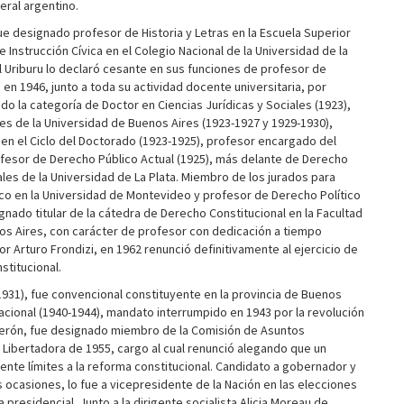
eral argentino.
ue designado profesor de Historia y Letras en la Escuela Superior
e Instrucción Cívica en el Colegio Nacional de la Universidad de la
l Uriburu lo declaró cesante en sus funciones de profesor de
en 1946, junto a toda su actividad docente universitaria, por
o la categoría de Doctor en Ciencias Jurídicas y Sociales (1923),
es de la Universidad de Buenos Aires (1923-1927 y 1929-1930),
 en el Ciclo del Doctorado (1923-1925), profesor encargado del
ofesor de Derecho Público Actual (1925), más delante de Derecho
iales de la Universidad de La Plata. Miembro de los jurados para
o en la Universidad de Montevideo y profesor de Derecho Político
ignado titular de la cátedra de Derecho Constitucional en la Facultad
os Aires, con carácter de profesor con dedicación a tiempo
r Arturo Frondizi, en 1962 renunció definitivamente al ejercicio de
stitucional.
 (1931), fue convencional constituyente en la provincia de Buenos
nacional (1940-1944), mandato interrumpido en 1943 por la revolución
e Perón, fue designado miembro de la Comisión de Asuntos
 Libertadora de 1955, cargo al cual renunció alegando que un
yente límites a la reforma constitucional. Candidato a gobernador y
 ocasiones, lo fue a vicepresidente de la Nación en las elecciones
a presidencial. Junto a la dirigente socialista Alicia Moreau de