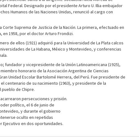
ital Federal. Designado por el presidente Arturo U. Illia embajador
rechos Humanos de las Naciones Unidas, renunció al cargo con
 Corte Suprema de Justicia de la Nación. La primera, efectuado en
 en 1958, por el doctor Arturo Frondizi.
mero de ellos (1921) adquirió para la Universidad de La Plata calcos
as Universidades de La Habana, México y Montevideo, y conferencias
mala.
o; fundador y vicepresidente de la Unión Latinoamericana (1925),
 miembro honorario de la Asociación Argentina de Ciencias
Gran Unidad Escolar Bartolomé Herrera, del Perú. Fue presidente de
el centenario de su nacimiento (1963), y presidente de la
l pueblo de Chipre.
 le acarrearon persecuciones y prisión.
der político, el 6 de junio de
ontevideo, y durante el gobierno
ntenerse oculto en repetidas
er Ejecutivo en dos oportunidades.