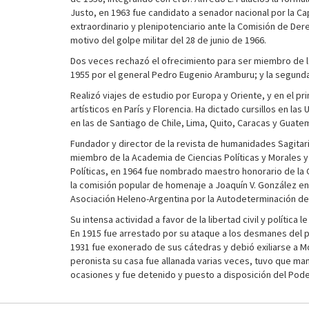
Justo, en 1963 fue candidato a senador nacional por la Cap
extraordinario y plenipotenciario ante la Comisión de De
motivo del golpe militar del 28 de junio de 1966.
Dos veces rechazó el ofrecimiento para ser miembro de la
1955 por el general Pedro Eugenio Aramburu; y la segunda,
Realizó viajes de estudio por Europa y Oriente, y en el pri
artísticos en París y Florencia. Ha dictado cursillos en l
en las de Santiago de Chile, Lima, Quito, Caracas y Guate
Fundador y director de la revista de humanidades Sagitari
miembro de la Academia de Ciencias Políticas y Morales y
Políticas, en 1964 fue nombrado maestro honorario de la 
la comisión popular de homenaje a Joaquín V. González en 
Asociación Heleno-Argentina por la Autodeterminación de
Su intensa actividad a favor de la libertad civil y política
En 1915 fue arrestado por su ataque a los desmanes del po
1931 fue exonerado de sus cátedras y debió exiliarse a M
peronista su casa fue allanada varias veces, tuvo que ma
ocasiones y fue detenido y puesto a disposición del Pod