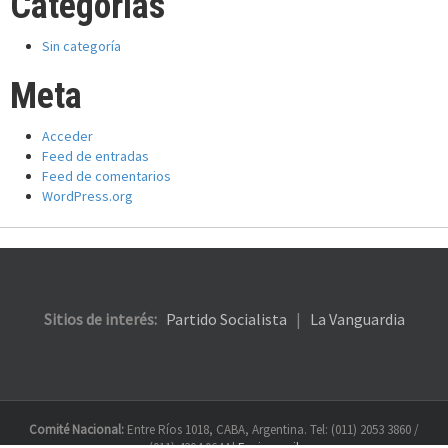
Categorías
Sin categoría
Meta
Acceder
Feed de entradas
Feed de comentarios
WordPress.org
Sitios de interés:
Partido Socialista
|
La Vanguardia
Comité Nacional:
Entre Ríos 1018, CABA, Argentina. Tel: (011) 2053 3860 /
(011) 4304 0644 |
Enviar mail