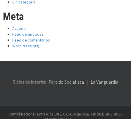
Sin categoría
Meta
Acceder
Feed de entradas
Feed de comentarios
WordPress.org
Sitios de interés:
Partido Socialista
|
La Vanguardia
Comité Nacional:
Entre Ríos 1018, CABA, Argentina. Tel: (011) 2053 3860 /
(011) 4304 0644 |
Enviar mail