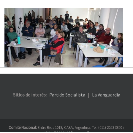
Sitios de interés:
Partido Socialista
|
La Vanguardia
Comité Nacional:
Entre Ríos 1018, CABA, Argentina. Tel: (011) 2053 3860 /
(011) 4304 0644 |
Enviar mail