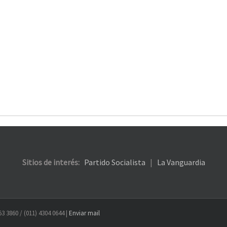
Sitios de interés:
Partido Socialista
|
La Vanguardia
53 3860 / (011) 4304 0644 |
Enviar mail