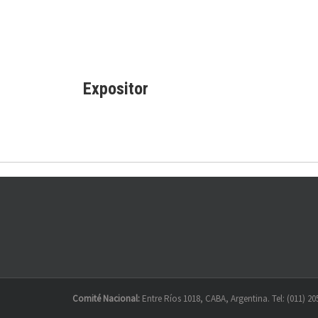
Expositor
Comité Nacional:
Entre Ríos 1018, CABA, Argentina. Tel: (011) 20