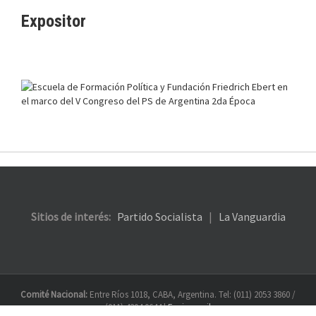
Expositor
Sitios de interés:
Partido Socialista
|
La Vanguardia
Comité Nacional:
Entre Ríos 1018, CABA, Argentina. Tel: (011) 2053 3860 /
(011) 4304 0644 |
Enviar mail