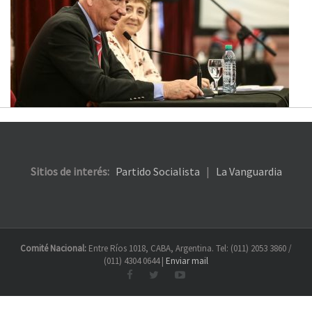
Sitios de interés:
Partido Socialista
|
La Vanguardia
Comité Nacional:
Entre Ríos 1018, CABA, Argentina. Tel: (011) 2053 3860 /
(011) 4304 0644 |
Enviar mail