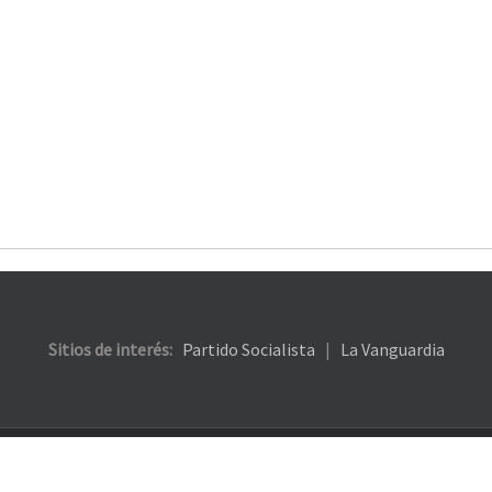
Sitios de interés:
Partido Socialista
|
La Vanguardia
53 3860 / (011) 4304 0644 |
Enviar mail