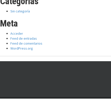
Categorías
Sin categoría
Meta
Acceder
Feed de entradas
Feed de comentarios
WordPress.org
Comité Nacional:
Entre Ríos 1018, CABA, Argentina. Tel: (011) 20