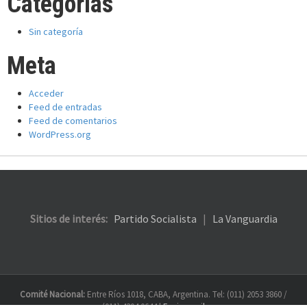
Categorías
Sin categoría
Meta
Acceder
Feed de entradas
Feed de comentarios
WordPress.org
Sitios de interés:
Partido Socialista
|
La Vanguardia
Comité Nacional:
Entre Ríos 1018, CABA, Argentina. Tel: (011) 2053 3860 /
(011) 4304 0644 |
Enviar mail