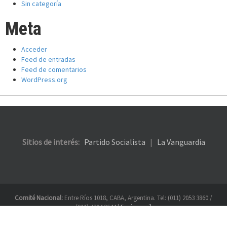
Sin categoría
Meta
Acceder
Feed de entradas
Feed de comentarios
WordPress.org
Sitios de interés:
Partido Socialista
|
La Vanguardia
Comité Nacional:
Entre Ríos 1018, CABA, Argentina. Tel: (011) 2053 3860 /
(011) 4304 0644 |
Enviar mail