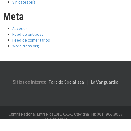
Sin categoría
Meta
Acceder
Feed de entradas
Feed de comentarios
WordPress.org
Sitios de interés:
Partido Socialista
|
La Vanguardia
Comité Nacional:
Entre Ríos 1018, CABA, Argentina. Tel: (011) 2053 3860 /
(011) 4304 0644 |
Enviar mail