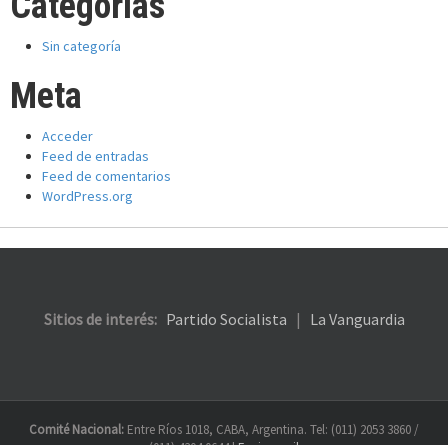
Categorías
Sin categoría
Meta
Acceder
Feed de entradas
Feed de comentarios
WordPress.org
Sitios de interés:
Partido Socialista
|
La Vanguardia
Comité Nacional:
Entre Ríos 1018, CABA, Argentina. Tel: (011) 2053 3860 /
(011) 4304 0644 |
Enviar mail