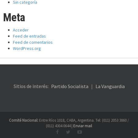
Sin categoría
Meta
Acceder
Feed de entradas
Feed de comentarios
WordPress.org
Sitios de interés:
Partido Socialista
|
La Vanguardia
Comité Nacional:
Entre Ríos 1018, CABA, Argentina. Tel: (011) 2053 3860 /
(011) 4304 0644 |
Enviar mail