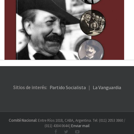
Sitios de interés:
Partido Socialista
|
La Vanguardia
Comité Nacional:
Entre Ríos 1018, CABA, Argentina. Tel: (011) 2053 3860 /
(011) 4304 0644 |
Enviar mail