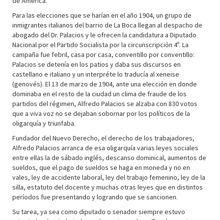
de América.
Para las elecciones que se harían en el año 1904, un grupo de
inmigrantes italianos del barrio de La Boca llegan al despacho de
abogado del Dr. Palacios y le ofrecen la candidatura a Diputado
Nacional por el Partido Socialista por la circunscripción 4º. La
campaña fue febril, casa por casa, conventillo por conventillo:
Palacios se detenía en los patios y daba sus discursos en
castellano e italiano y un interpréte lo traducía al xeneise
(genovés). El 13 de marzo de 1904, ante una elección en donde
dominaba en el resto de la ciudad un clima de fraude de los
partidos del régimen, Alfredo Palacios se alzaba con 830 votos
que a viva voz no se dejaban sobornar por los políticos de la
oligarquía y triunfaba.
Fundador del Nuevo Derecho, el derecho de los trabajadores,
Alfredo Palacios arranca de esa oligarquía varias leyes sociales
entre ellas la de sábado inglés, descanso dominical, aumentos de
sueldos, que el pago de sueldos se haga en moneda y no en
vales, ley de accidente laboral, ley del trabajo femenino, ley de la
silla, estatuto del docente y muchas otras leyes que en distintos
períodos fue presentando y logrando que se sancionen.
Su tarea, ya sea como diputado o senador siempre estuvo